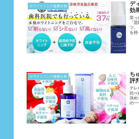
デ
ホワイトニング歯磨き粉
効
笑っ
「芸
ツ。
を持
ち
ホワイトニング歯磨き粉
評
テレ
比べ
決め
の一つ