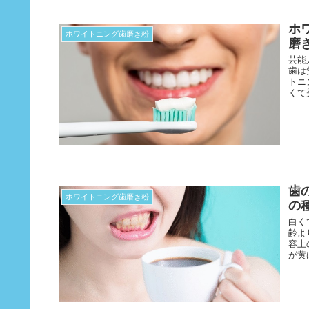
ホ
ホワイトニング歯磨き粉
磨
芸能
歯は
トニ
くて
歯
ホワイトニング歯磨き粉
の
白く
齢よ
容上
が黄