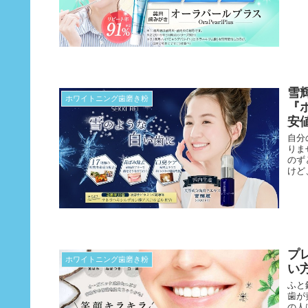
雪
ホワイトニング歯磨き粉
『
安
自分
りま
のず
けど
プ
ホワイトニング歯磨き粉
い
ふと
歯が
の人