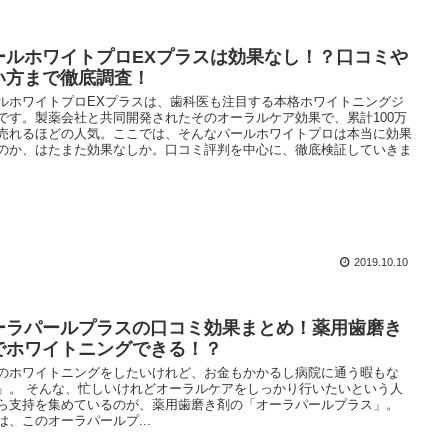
ールホワイトプロEXプラスは効果なし！？口コミや
い方まで徹底調査！
ルホワイトプロEXプラスは、歯科医も注目する本格ホワイトニングジ
です。製薬会社と共同開発されたそのオーラルケア効果で、累計100万
売れるほどの人気。ここでは、そんなパールホワイトプロは本当に効果
のか、はたまた効果なしか。口コミ評判を中心に、徹底検証していきま
2019.10.10
ーラパールプラスの口コミ効果まとめ！薬用歯磨き
でホワイトニングできる！？
のホワイトニングをしたいけれど、お金もかかるし病院に通う暇もな
」。 そんな、忙しいけれどオーラルケアをしっかり行いたいという人
ら支持を集めているのが、薬用歯磨き剤の「オーラパールプラス」。
は、このオーラパールプ...