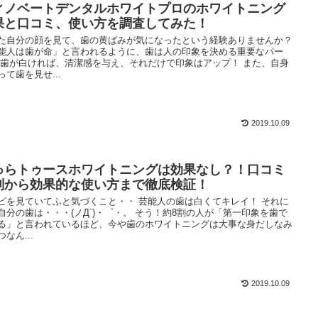
ィノベートデンタルホワイトプロのホワイトニング
果と口コミ、使い方を調査してみた！
た自分の顔を見て、歯の黄ばみが気になったという経験ありませんか？
能人は歯が命」と言われるように、歯は人の印象を決める重要なパー
 歯が白ければ、清潔感を与え、それだけで印象はアップ！ また、自身
って歯を見せ...
2019.10.09
ゅらトゥースホワイトニングは効果なし？！口コミ
判から効果的な使い方まで徹底検証！
ビを見ていてふと気づくこと・・ 芸能人の歯は白くてキレイ！ それに
自分の歯は・・・(ノД`)・゜・。 そう！約8割の人が「第一印象を歯で
る」と言われているほど、今や歯のホワイトニングは大事な身だしなみ
なん...
2019.10.09