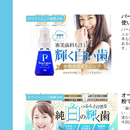
パ
ホワイトニング歯磨き粉
使
パー
ェル
本も
ある
す。
オ
ホワイトニング歯磨き粉
粉
「歯
い…
達か
今回