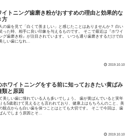
ワイトニング歯磨き粉がおすすめの理由と効果的な
き方
人の歯を見て「白くて羨ましい」と感じたことはありませんか？ 白い
笑った時、相手に良い印象を与えるものです。 そこで最近は『ホワイ
ング歯磨き粉』が注目されています。 いつも通り歯磨きするだけで白
美しい歯になれ...
2019.10.10
のホワイトニングをする前に知っておきたい黄ばみ
種類と原因
て美しい歯に憧れている人も多いでしょう。 歯が黄ばんでいると実年
りも5歳老けて見えるとも言われており、健康上はもちろんのこと、美
の観点からも白い歯を保つことはとても大切です。 そこで今回は、歯
ばんでしまう原因とそ...
2019.10.10