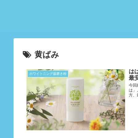
黄ばみ
は
ホワイトニング歯磨き粉
最
今回
は」
方、