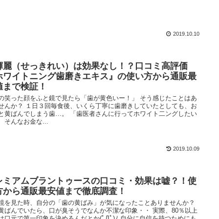
2019.10.10
輝麗（せっきれい）は効果なし！？口コミ高評価
ホワイトニング歯磨きエキス』の使い方から通販最
値まで検証！
の笑った顔をふと鏡で見たら「歯が黄色いー！」 そう感じたことはあ
せんか？ １日３回毎食後、いくら丁寧に歯磨きしていたとしても、お
と黄ばんでしまう歯…。 「歯医者さんに行ってホワイト二ングしたい
、そんなお金な...
2019.10.09
レミアムブラントゥースの口コミ・効果は嘘？！使
方から通販最安値まで徹底調査！
鏡を見た時、自分の「歯の黄ばみ」が気になったことありませんか？
黄ばんでいたら、口が臭そうでなんか不潔な印象・・ 実際、80％以上
は口元で第一印象を決めるんだとか(ﾟДﾟ)ﾉ 自分に自信を持つためにも